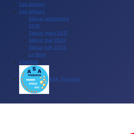
Les albums
Les séjours
Séjour septembre
2016
Séjour mars 2017
Séjour mai 2022
Séjour juin 2023
Le Blog
L'herbier
ASA Tinqueux