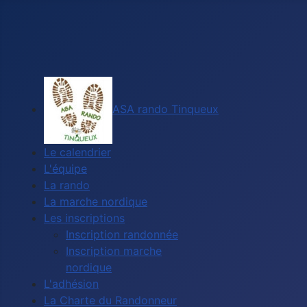
ASA rando Tinqueux
Le calendrier
L'équipe
La rando
La marche nordique
Les inscriptions
Inscription randonnée
Inscription marche
nordique
L'adhésion
La Charte du Randonneur