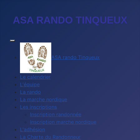
ASA RANDO TINQUEUX
ASA rando Tinqueux
Le calendrier
L'équipe
La rando
La marche nordique
Les inscriptions
Inscription randonnée
Inscription marche nordique
L'adhésion
La Charte du Randonneur