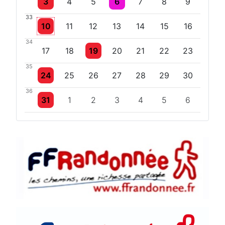
3
4
5
6
7
8
9
33
Un évènement
10
11
12
13
14
15
16
34
Un évènement
17
18
19
20
21
22
23
35
Un évènement
24
25
26
27
28
29
30
36
Un évènement
31
1
2
3
4
5
6