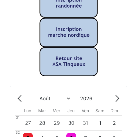
Année
Mois
Précédent - Mois
Suivant 
Lun
Mar
Mer
Jeu
Ven
Sam
Dim
31
Un évènement
Un évènement
27
28
29
30
31
1
2
32
Un évènement
Un évènement