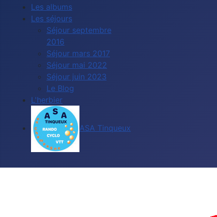
Les albums
Les séjours
Séjour septembre
2016
Séjour mars 2017
Séjour mai 2022
Séjour juin 2023
Le Blog
L'herbier
ASA Tinqueux