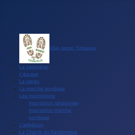
ASA rando Tinqueux
Le calendrier
L'équipe
La rando
La marche nordique
Les inscriptions
Inscription randonnée
Inscription marche
nordique
L'adhésion
La Charte du Randonneur