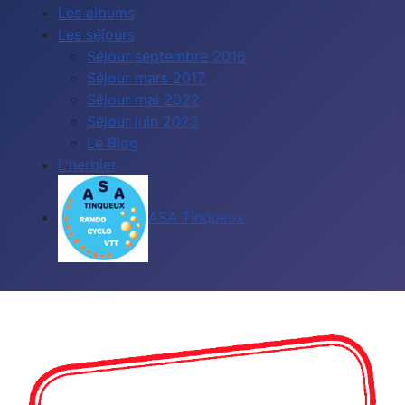
Les albums
Les séjours
Séjour septembre 2016
Séjour mars 2017
Séjour mai 2022
Séjour juin 2023
Le Blog
L'herbier
ASA Tinqueux