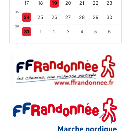
Un évènement
17
18
19
20
21
22
23
35
Un évènement
24
25
26
27
28
29
30
36
Un évènement
31
1
2
3
4
5
6