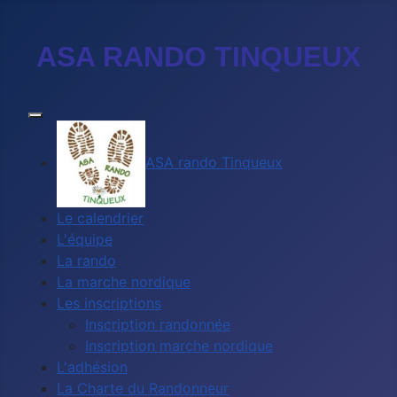
ASA RANDO TINQUEUX
ASA rando Tinqueux
Le calendrier
L'équipe
La rando
La marche nordique
Les inscriptions
Inscription randonnée
Inscription marche nordique
L'adhésion
La Charte du Randonneur