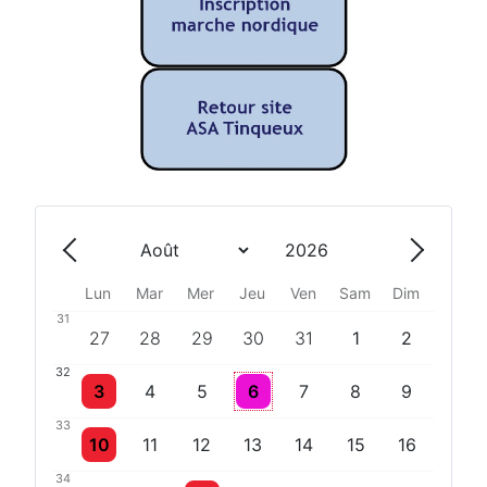
Année
Mois
Précédent - Mois
Suivant 
Lun
Mar
Mer
Jeu
Ven
Sam
Dim
31
Un évènement
Un évènement
27
28
29
30
31
1
2
32
Un évènement
Un évènement
3
4
5
6
7
8
9
33
Un évènement
10
11
12
13
14
15
16
34