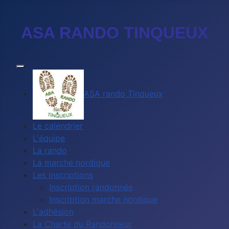
ASA RANDO TINQUEUX
ASA rando Tinqueux
Le calendrier
L'équipe
La rando
La marche nordique
Les inscriptions
Inscription randonnée
Inscription marche nordique
L'adhésion
La Charte du Randonneur