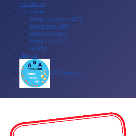
Les albums
Les séjours
Séjour septembre 2016
Séjour mars 2017
Séjour mai 2022
Séjour juin 2023
Le Blog
L'herbier
ASA Tinqueux