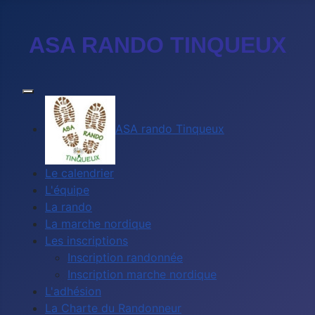
ASA RANDO TINQUEUX
ASA rando Tinqueux
Le calendrier
L'équipe
La rando
La marche nordique
Les inscriptions
Inscription randonnée
Inscription marche nordique
L'adhésion
La Charte du Randonneur