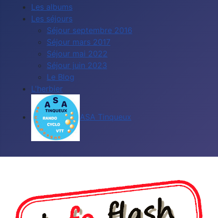
Les albums
Les séjours
Séjour septembre 2016
Séjour mars 2017
Séjour mai 2022
Séjour juin 2023
Le Blog
L'herbier
ASA Tinqueux